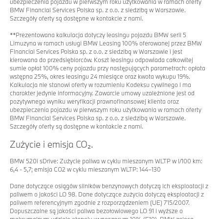
ubezpieczenia pojazdu w pierwszym roku użytkowania w ramach oferty
BMW Financial Services Polska sp. z o.o. z siedzibą w Warszawie.
Szczegóły oferty są dostępne w kontakcie z nami.
**
Prezentowana kalkulacja dotyczy leasingu pojazdu BMW serii 5
Limuzyna w ramach usługi BMW Leasing 100% oferowanej przez BMW
Financial Services Polska sp. z o.o. z siedzibą w Warszawie i jest
kierowana do przedsiębiorców. Koszt leasingu odpowiada całkowitej
sumie opłat 100% ceny pojazdu przy następujących parametrach: opłata
wstępna 25%, okres leasingu 24 miesiące oraz kwota wykupu 19%.
Kalkulacja nie stanowi oferty w rozumieniu Kodeksu cywilnego i ma
charakter jedynie informacyjny. Zawarcie umowy uzależnione jest od
pozytywnego wyniku weryfikacji prawnofinansowej klienta oraz
ubezpieczenia pojazdu w pierwszym roku użytkowania w ramach oferty
BMW Financial Services Polska sp. z o.o. z siedzibą w Warszawie.
Szczegóły oferty są dostępne w kontakcie z nami.
Zużycie i emisja CO₂.
BMW 520i sDrive: Zużycie paliwa w cyklu mieszanym WLTP w l/100 km:
6,4 - 5,7; emisja CO2 w cyklu mieszanym WLTP: 144–130
Dane dotyczące osiągów silników benzynowych dotyczą ich eksploatacji z
paliwem o jakości LO 98. Dane dotyczące zużycia dotyczą eksploatacji z
paliwem referencyjnym zgodnie z rozporządzeniem (UE) 715/2007.
Dopuszczalne są jakości paliwa bezołowiowego LO 91 i wyższe o
maksymalnym udziale etanolu wynoszącym 10% (E10). BMW zaleca