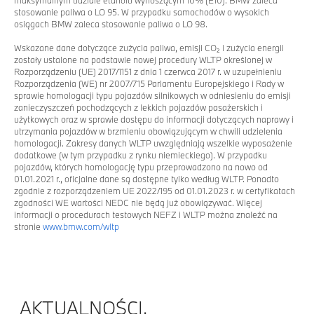
stosowanie paliwa o LO 95. W przypadku samochodów o wysokich
osiągach BMW zaleca stosowanie paliwa o LO 98.
Wskazane dane dotyczące zużycia paliwa, emisji CO₂ i zużycia energii
zostały ustalone na podstawie nowej procedury WLTP określonej w
Rozporządzeniu (UE) 2017/1151 z dnia 1 czerwca 2017 r. w uzupełnieniu
Rozporządzenia (WE) nr 2007/715 Parlamentu Europejskiego i Rady w
sprawie homologacji typu pojazdów silnikowych w odniesieniu do emisji
zanieczyszczeń pochodzących z lekkich pojazdów pasażerskich i
użytkowych oraz w sprawie dostępu do informacji dotyczących naprawy i
utrzymania pojazdów w brzmieniu obowiązującym w chwili udzielenia
homologacji. Zakresy danych WLTP uwzględniają wszelkie wyposażenie
dodatkowe (w tym przypadku z rynku niemieckiego). W przypadku
pojazdów, których homologację typu przeprowadzono na nowo od
01.01.2021 r., oficjalne dane są dostępne tylko według WLTP. Ponadto
zgodnie z rozporządzeniem UE 2022/195 od 01.01.2023 r. w certyfikatach
zgodności WE wartości NEDC nie będą już obowiązywać. Więcej
informacji o procedurach testowych NEFZ i WLTP można znaleźć na
stronie
www.bmw.com/wltp
AKTUALNOŚCI.