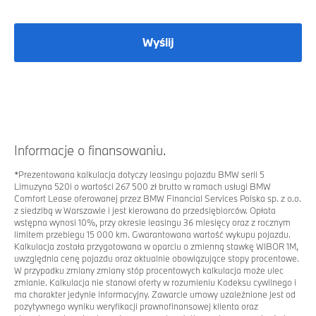
Wyślij
Informacje o finansowaniu.
*
Prezentowana kalkulacja dotyczy leasingu pojazdu BMW serii 5
Limuzyna 520i o wartości 267 500 zł brutto w ramach usługi BMW
Comfort Lease oferowanej przez BMW Financial Services Polska sp. z o.o.
z siedzibą w Warszawie i jest kierowana do przedsiębiorców. Opłata
wstępna wynosi 10%, przy okresie leasingu 36 miesięcy oraz z rocznym
limitem przebiegu 15 000 km. Gwarantowana wartość wykupu pojazdu.
Kalkulacja została przygotowana w oparciu o zmienną stawkę WIBOR 1M,
uwzględnia cenę pojazdu oraz aktualnie obowiązujące stopy procentowe.
W przypadku zmiany zmiany stóp procentowych kalkulacja może ulec
zmianie. Kalkulacja nie stanowi oferty w rozumieniu Kodeksu cywilnego i
ma charakter jedynie informacyjny. Zawarcie umowy uzależnione jest od
pozytywnego wyniku weryfikacji prawnofinansowej klienta oraz