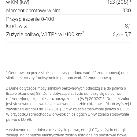
1
w KM (kW)
153 (208)
Moment obrotowy w Nm:
330
Przyspieszenie 0-100
km/h w s:
8,1
2
Zużycie paliwa, WLTP* w l/100 km
:
6,4 - 5,7
1 Generowana przez silnik spalinowy (podana wartość znamionowa) oraz
silnik elektryczny (maksymalnie podana wartość znamionowa).
2 Dane dotyczące mocy silników benzynowych odnoszą się do paliwa o
liczbie oktanowej 98. Dane dotyczące zużycia odnoszą się do paliwa
referencyjnego zgodnie z rozporządzeniem (WE) 2007/715. Dopuszczalne
jest stosowanie paliwa bezołowiowego o liczbie oktanowej 91 lub wyższej i
zawartości etanolu do 10% (E10). BMW zaleca stosowanie paliwa o LO 95.
W przypadku samochodów o wysokich osiągach BMW zaleca stosowanie
paliwa o LO 98.
* Wskazane dane dotyczące zużycia paliwa, emisji CO₂, zużycia energii i
zasięgu na napędzie elektrycznym zostały ustalone na podstawie nowej