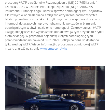
procedury WLTP określonej w Rozporządzeniu (UE) 2017/1151 z dnia 1
czerwca 2017 r. w uzupełnieniu Rozporządzenia (WE) nr 2007/715
Parlamentu Europejskiego i Rady w sprawie homologacji typu pojazdów
silnikowych w odniesieniu do emisji zanieczyszczeń pochodzących z
lekkich pojazdów pasażerskich i użytkowych oraz w sprawie dostępu do
informacji dotyczących naprawy i utrzymania pojazdów w brzmieniu
obowiązującym w chwili udzielenia homologacji. Zakresy danych WLTP
uwzględniają wszelkie wyposażenie dodatkowe (w tym przypadku z rynku
niemieckiego). W przypadku pojazdów, których homologację typu
przeprowadzono na nowo od 01.01.2021 r., oficjalne dane są dostępne
tylko według WLTP. Więcej informacji o procedurze pomiarowej WLTP
można znaleźć na stronie
www.bmw.com/wltp