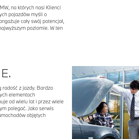
BMW, na których nasi Klienci
ych pojazdów myśli o
angażuje cały swój potencjał,
najwyższym poziomie. W ten
E.
radość z jazdy. Bardzo
zych elementach
je od wielu lat i przez wiele
tym polegać. Jako serwis
samochodów objętych