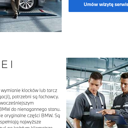
Umów wizytę serwi
E I
ymianie klocków lub tarcz
cji), potrzebni są fachowcy.
owocześniejszym
BMW do nienagannego stanu.
e oryginalne części BMW. Są
spełniają najwyższe
czuć na każdym kilometrze.