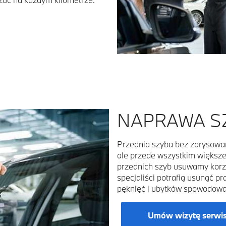
NAPRAWA S
Przednia szyba bez zarysowań 
ale przede wszystkim większ
przednich szyb usuwamy korzys
specjaliści potrafią usunąć p
pęknięć i ubytków spowodowa
Umów wizytę serwi