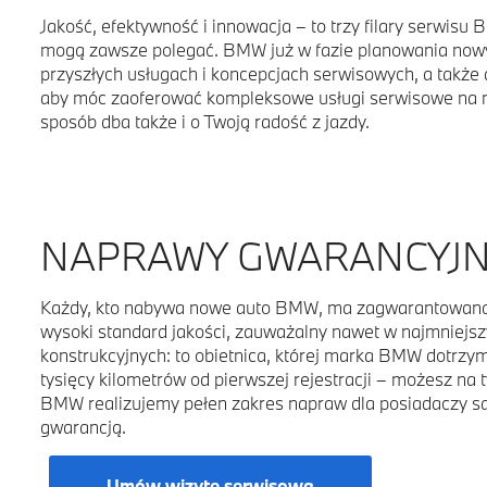
Jakość, efektywność i innowacja – to trzy filary serwisu 
mogą zawsze polegać. BMW już w fazie planowania now
przyszłych usługach i koncepcjach serwisowych, a także 
aby móc zaoferować kompleksowe usługi serwisowe na 
sposób dba także i o Twoją radość z jazdy.
NAPRAWY GWARANCYJN
Każdy, kto nabywa nowe auto BMW, ma zagwarantowaną 
wysoki standard jakości, zauważalny nawet w najmniejs
konstrukcyjnych: to obietnica, której marka BMW dotrzymu
tysięcy kilometrów od pierwszej rejestracji – możesz na 
BMW realizujemy pełen zakres napraw dla posiadaczy 
gwarancją.
Umów wizytę serwisową