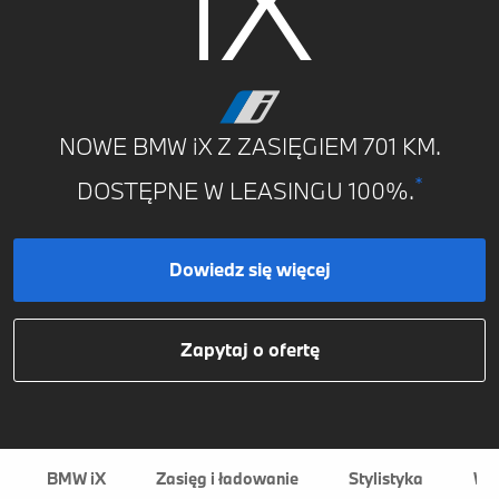
iX
NOWE BMW iX Z ZASIĘGIEM 701 KM.
*
DOSTĘPNE W LEASINGU 100%.
Dowiedz się więcej
Zapytaj o ofertę
BMW iX
Zasięg i ładowanie
Stylistyka
Wn