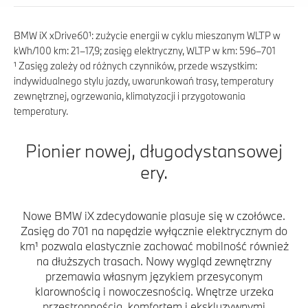
BMW iX xDrive60¹: zużycie energii w cyklu mieszanym WLTP w
kWh/100 km: 21–17,9; zasięg elektryczny, WLTP w km: 596–701
¹ Zasięg zależy od różnych czynników, przede wszystkim:
indywidualnego stylu jazdy, uwarunkowań trasy, temperatury
zewnętrznej, ogrzewania, klimatyzacji i przygotowania
temperatury.
Pionier nowej, długodystansowej
ery.
Nowe BMW iX zdecydowanie plasuje się w czołówce.
Zasięg do 701 na napędzie wyłącznie elektrycznym do
km¹ pozwala elastycznie zachować mobilność również
na dłuższych trasach. Nowy wygląd zewnętrzny
przemawia własnym językiem przesyconym
klarownością i nowoczesnością. Wnętrze urzeka
przestronnością, komfortem i ekskluzywnymi