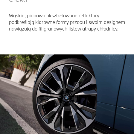
Wąskie, pionowo ukształtowane reflektory
podkreślają klarowne formy przodu i swoim designem
nawiązują do filigranowych listew atrapy chłodnicy.