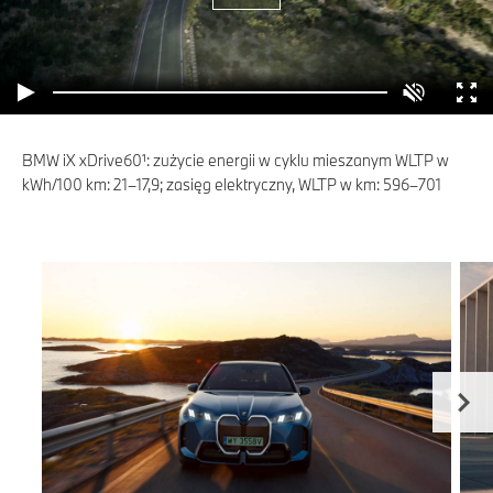
BMW iX xDrive60¹: zużycie energii w cyklu mieszanym WLTP w
kWh/100 km: 21–17,9; zasięg elektryczny, WLTP w km: 596–701