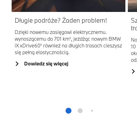
Długie podróże? Żaden problem!
S
tr
Dzięki nowemu zasięgowi elektrycznemu.
wynoszącemu do 701 km¹, jeżdżąc nowym BMW
No
iX xDrive60¹ również na długich trasach cieszysz
10
się pełną elastycznością.
ok
od
Dowiedz się więcej