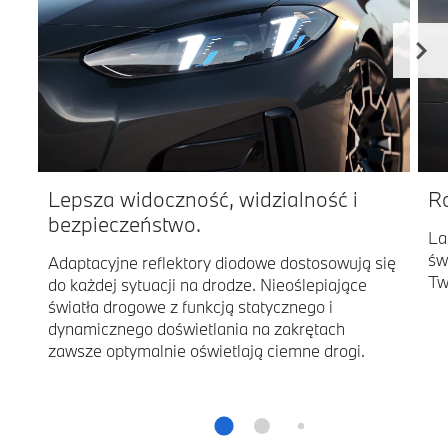
Lepsza widoczność, widzialność i
Ro
bezpieczeństwo.
La
św
Adaptacyjne reflektory diodowe dostosowują się
Tw
do każdej sytuacji na drodze. Nieoślepiające
światła drogowe z funkcją statycznego i
dynamicznego doświetlania na zakrętach
zawsze optymalnie oświetlają ciemne drogi.