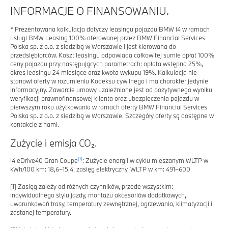
INFORMACJE O FINANSOWANIU.
*
Prezentowana kalkulacja dotyczy leasingu pojazdu BMW i4 w ramach
usługi BMW Leasing 100% oferowanej przez BMW Financial Services
Polska sp. z o.o. z siedzibą w Warszawie i jest kierowana do
przedsiębiorców. Koszt leasingu odpowiada całkowitej sumie opłat 100%
ceny pojazdu przy następujących parametrach: opłata wstępna 25%,
okres leasingu 24 miesiące oraz kwota wykupu 19%. Kalkulacja nie
stanowi oferty w rozumieniu Kodeksu cywilnego i ma charakter jedynie
informacyjny. Zawarcie umowy uzależnione jest od pozytywnego wyniku
weryfikacji prawnofinansowej klienta oraz ubezpieczenia pojazdu w
pierwszym roku użytkowania w ramach oferty BMW Financial Services
Polska sp. z o.o. z siedzibą w Warszawie. Szczegóły oferty są dostępne w
kontakcie z nami.
Zużycie i emisja CO₂.
[1]
i4 eDrive40 Gran Coupe
: Zużycie energii w cyklu mieszanym WLTP w
kWh/100 km: 18,6–15,4; zasięg elektryczny, WLTP w km: 491–600
[1]
Zasięg zależy od różnych czynników, przede wszystkim:
indywidualnego stylu jazdy, montażu akcesoriów dodatkowych,
uwarunkowań trasy, temperatury zewnętrznej, ogrzewania, klimatyzacji i
zastanej temperatury.