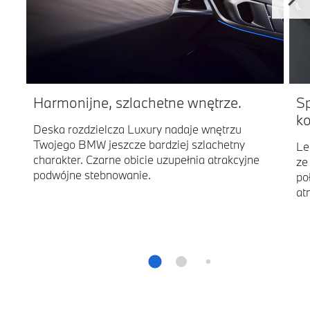
Harmonijne, szlachetne wnętrze.
S
ko
Deska rozdzielcza Luxury nadaje wnętrzu
Twojego BMW jeszcze bardziej szlachetny
Le
charakter. Czarne obicie uzupełnia atrakcyjne
ze
podwójne stebnowanie.
po
at