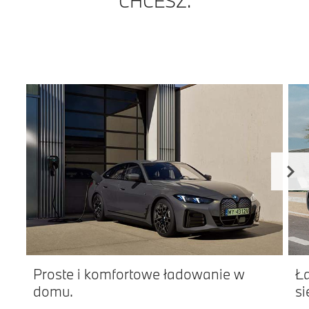
CHCESZ.
Proste i komfortowe ładowanie w
Ła
domu.
si