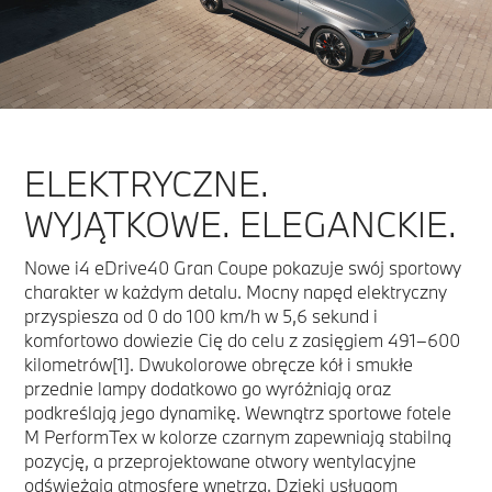
ELEKTRYCZNE.
WYJĄTKOWE. ELEGANCKIE.
Nowe i4 eDrive40 Gran Coupe pokazuje swój sportowy
charakter w każdym detalu. Mocny napęd elektryczny
przyspiesza od 0 do 100 km/h w 5,6 sekund i
komfortowo dowiezie Cię do celu z zasięgiem 491–600
kilometrów[1]. Dwukolorowe obręcze kół i smukłe
przednie lampy dodatkowo go wyróżniają oraz
podkreślają jego dynamikę. Wewnątrz sportowe fotele
M PerformTex w kolorze czarnym zapewniają stabilną
pozycję, a przeprojektowane otwory wentylacyjne
odświeżają atmosferę wnętrza. Dzięki usługom