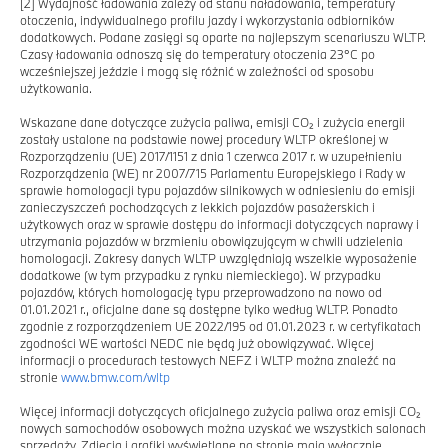
[2]
Wydajność ładowania zależy od stanu naładowania, temperatury
otoczenia, indywidualnego profilu jazdy i wykorzystania odbiorników
dodatkowych. Podane zasięgi są oparte na najlepszym scenariuszu WLTP.
Czasy ładowania odnoszą się do temperatury otoczenia 23°C po
wcześniejszej jeździe i mogą się różnić w zależności od sposobu
użytkowania.
Wskazane dane dotyczące zużycia paliwa, emisji CO₂ i zużycia energii
zostały ustalone na podstawie nowej procedury WLTP określonej w
Rozporządzeniu (UE) 2017/1151 z dnia 1 czerwca 2017 r. w uzupełnieniu
Rozporządzenia (WE) nr 2007/715 Parlamentu Europejskiego i Rady w
sprawie homologacji typu pojazdów silnikowych w odniesieniu do emisji
zanieczyszczeń pochodzących z lekkich pojazdów pasażerskich i
użytkowych oraz w sprawie dostępu do informacji dotyczących naprawy i
utrzymania pojazdów w brzmieniu obowiązującym w chwili udzielenia
homologacji. Zakresy danych WLTP uwzględniają wszelkie wyposażenie
dodatkowe (w tym przypadku z rynku niemieckiego). W przypadku
pojazdów, których homologację typu przeprowadzono na nowo od
01.01.2021 r., oficjalne dane są dostępne tylko według WLTP. Ponadto
zgodnie z rozporządzeniem UE 2022/195 od 01.01.2023 r. w certyfikatach
zgodności WE wartości NEDC nie będą już obowiązywać. Więcej
informacji o procedurach testowych NEFZ i WLTP można znaleźć na
stronie
www.bmw.com/wltp
Więcej informacji dotyczących oficjalnego zużycia paliwa oraz emisji CO₂
nowych samochodów osobowych można uzyskać we wszystkich salonach
sprzedaży. Zdjęcia i grafiki wyświetlane na stronie mają wyłącznie