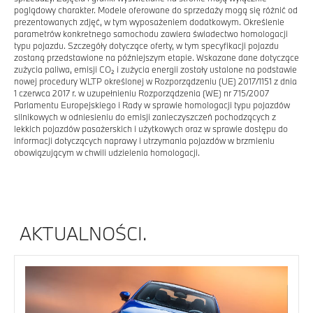
poglądowy charakter. Modele oferowane do sprzedaży mogą się różnić od
prezentowanych zdjęć, w tym wyposażeniem dodatkowym. Określenie
parametrów konkretnego samochodu zawiera świadectwo homologacji
typu pojazdu. Szczegóły dotyczące oferty, w tym specyfikacji pojazdu
zostaną przedstawione na późniejszym etapie. Wskazane dane dotyczące
zużycia paliwa, emisji CO₂ i zużycia energii zostały ustalone na podstawie
nowej procedury WLTP określonej w Rozporządzeniu (UE) 2017/1151 z dnia
1 czerwca 2017 r. w uzupełnieniu Rozporządzenia (WE) nr 715/2007
Parlamentu Europejskiego i Rady w sprawie homologacji typu pojazdów
silnikowych w odniesieniu do emisji zanieczyszczeń pochodzących z
lekkich pojazdów pasażerskich i użytkowych oraz w sprawie dostępu do
informacji dotyczących naprawy i utrzymania pojazdów w brzmieniu
obowiązującym w chwili udzielenia homologacji.
AKTUALNOŚCI.