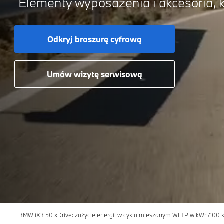
Elementy wyposażenia i akcesoria, k
Odkryj broszurę cyfrową
Umów wizytę serwisową
BMW iX3 50 xDrive: zużycie energii w cyklu mieszanym WLTP w kWh/100 km