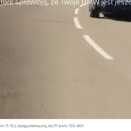
tóre sprawiają, że Twoje BMW jest jesz
: 17–15,1; zasięg elektryczny, WLTP w km: 720–805