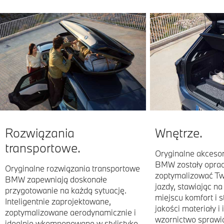
Rozwiązania
Wnętrze.
transportowe.
Oryginalne akceso
BMW zostały opra
Oryginalne rozwiązania transportowe
zoptymalizować Tw
BMW zapewniają doskonałe
jazdy, stawiając n
przygotowanie na każdą sytuację.
miejscu komfort i s
Inteligentnie zaprojektowane,
jakości materiały i
zoptymalizowane aerodynamicznie i
wzornictwo sprawia
idealnie wkomponowane w stylistykę